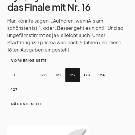
das Finale mit Nr. 16
Man könnte sagen: „Aufhören, wennÂ´s am
schönsten ist!“, oder „Besser geht es nicht!“ Und so
ungefähr stimmt es ja vielleicht auch. Unser
Stadtmagazin prisma wird nach 5 Jahren und diese
16ten Ausgaben eingestellt.
VORHERIGE SEITE
1
…
120
121
122
123
124
…
127
NÄCHSTE SEITE