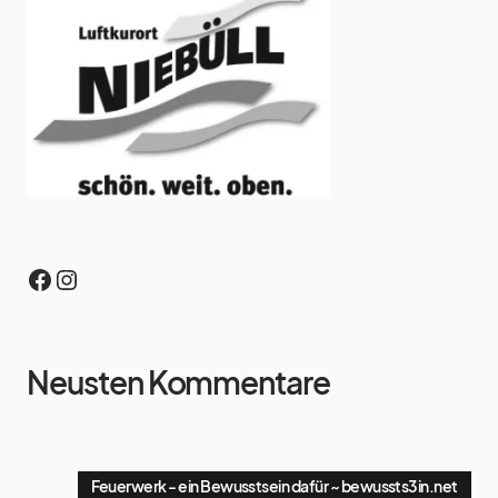
Neusten Kommentare
Feuerwerk - ein Bewusstsein dafür ~ bewussts3in.net