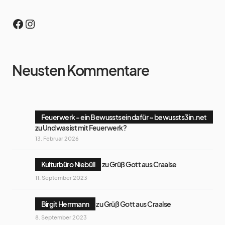
Neusten Kommentare
Feuerwerk - ein Bewusstsein dafür ~ bewussts3in.net
zu
Und was ist mit Feuerwerk?
13. Februar 2026
Kulturbüro Niebüll
zu
Grüß Gott aus Craalse
11. September 2023
Birgit Herrmann
zu
Grüß Gott aus Craalse
8. September 2023