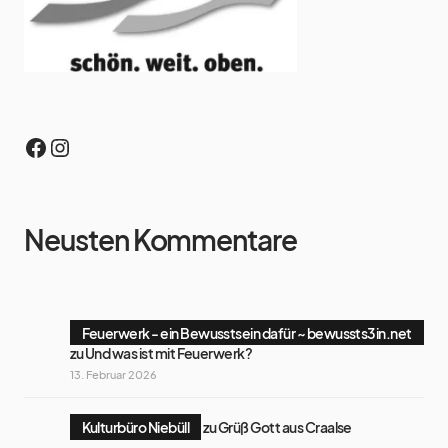
Neusten Kommentare
Feuerwerk - ein Bewusstsein dafür ~ bewussts3in.net
zu
Und was ist mit Feuerwerk?
13. Februar 2026
Kulturbüro Niebüll
zu
Grüß Gott aus Craalse