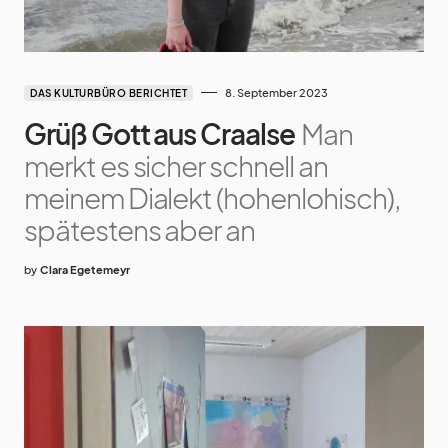
8. September 2023
DAS KULTURBÜRO BERICHTET
Grüß Gott aus Craalse
Man
merkt es sicher schnell an
meinem Dialekt (hohenlohisch),
spätestens aber an
by
Clara Egetemeyr