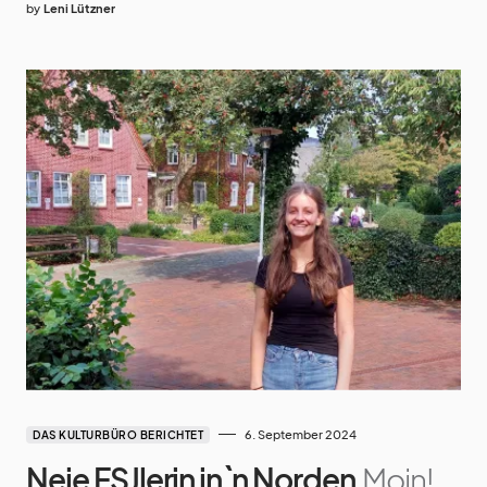
by
Leni Lützner
6. September 2024
DAS KULTURBÜRO BERICHTET
Neie FSJlerin in`n Norden
Moin!