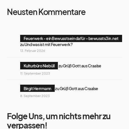
Neusten Kommentare
Feuerwerk - ein Bewusstsein dafür ~ bewussts3in.net
zu
Und was ist mit Feuerwerk?
13. Februar 2026
Kulturbüro Niebüll
zu
Grüß Gott aus Craalse
11. September 2023
Birgit Herrmann
zu
Grüß Gott aus Craalse
8. September 2023
Folge Uns, um nichts mehr zu
verpassen!