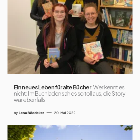
Ein neues Leben für alte Bücher
Wer kennt es
nicht: Im Buchladen sah es so toll aus, die Story
war ebenfalls
by
Lena Böddeker
20. Mai 2022