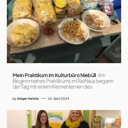
Mein Praktikum im Kulturbüro Niebüll
Am
Beginn meines Praktikums im Rathaus begann
der Tag mit einem Kennenlernen des
by
Holger Heinke
26. April 2024