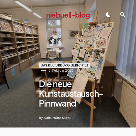
niebuell-blog
dadadada
DAS KULTURBÜRO BERICHTET
6. Februar 2026
Die neue
Kunstaustausch-
Pinnwand
by
Kulturbüro Niebüll