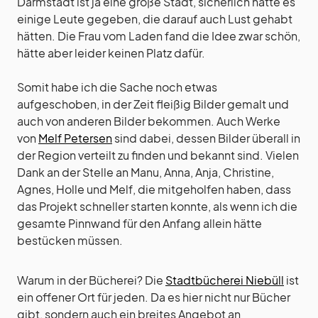
Darmstadt ist ja eine große Stadt, sicherlich hätte es
einige Leute gegeben, die darauf auch Lust gehabt
hätten. Die Frau vom Laden fand die Idee zwar schön,
hätte aber leider keinen Platz dafür.
Somit habe ich die Sache noch etwas
aufgeschoben, in der Zeit fleißig Bilder gemalt und
auch von anderen Bilder bekommen. Auch Werke
von
Melf Petersen
sind dabei, dessen Bilder überall in
der Region verteilt zu finden und bekannt sind. Vielen
Dank an der Stelle an Manu, Anna, Anja, Christine,
Agnes, Holle und Melf, die mitgeholfen haben, dass
das Projekt schneller starten konnte, als wenn ich die
gesamte Pinnwand für den Anfang allein hätte
bestücken müssen.
Warum in der Bücherei? Die
Stadtbücherei Niebüll
ist
ein offener Ort für jeden. Da es hier nicht nur Bücher
gibt, sondern auch ein breites Angebot an