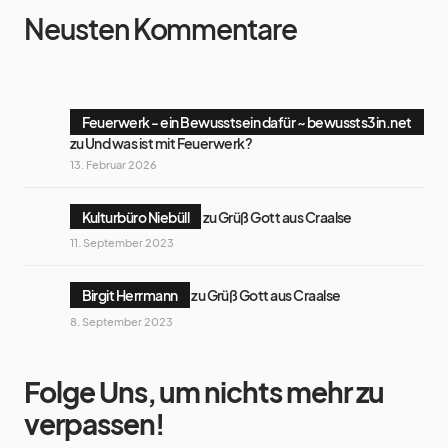
Neusten Kommentare
Feuerwerk - ein Bewusstsein dafür ~ bewussts3in.net
zu
Und was ist mit Feuerwerk?
13. Februar 2026
Kulturbüro Niebüll
zu
Grüß Gott aus Craalse
11. September 2023
Birgit Herrmann
zu
Grüß Gott aus Craalse
8. September 2023
Folge Uns, um nichts mehr zu
verpassen!