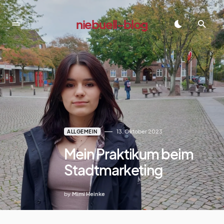
niebuell-blog
dadadada
13. Oktober 2023
ALLGEMEIN
Mein Praktikum beim
Stadtmarketing
by
Mimi Heinke