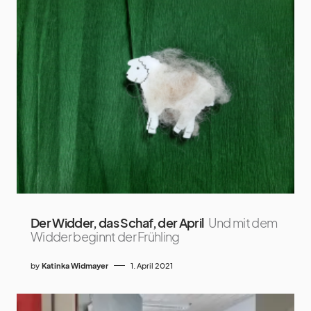
Der Widder, das Schaf, der April
Und mit dem
Widder beginnt der Frühling
by
Katinka Widmayer
1. April 2021