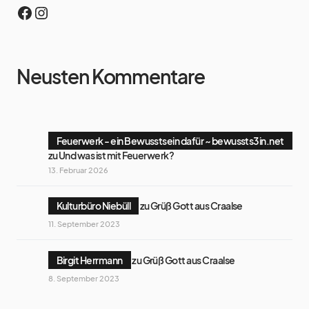
Neusten Kommentare
Feuerwerk - ein Bewusstsein dafür ~ bewussts3in.net
zu
Und was ist mit Feuerwerk?
13. Februar 2026
Kulturbüro Niebüll
zu
Grüß Gott aus Craalse
11. September 2023
Birgit Herrmann
zu
Grüß Gott aus Craalse
8. September 2023