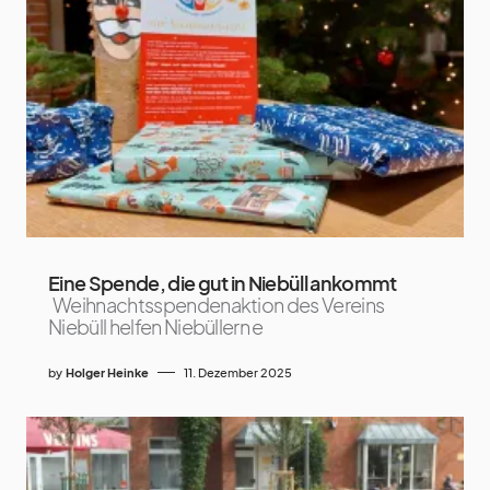
Eine Spende, die gut in Niebüll ankommt
Weihnachtsspendenaktion des Vereins
Niebüll helfen Niebüllern e
by
Holger Heinke
11. Dezember 2025