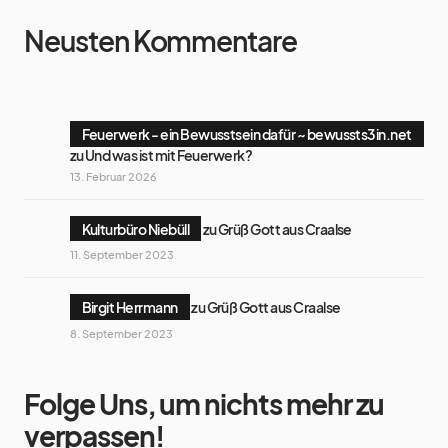
Neusten Kommentare
Feuerwerk - ein Bewusstsein dafür ~ bewussts3in.net
zu
Und was ist mit Feuerwerk?
13. Februar 2026
Kulturbüro Niebüll
zu
Grüß Gott aus Craalse
11. September 2023
Birgit Herrmann
zu
Grüß Gott aus Craalse
8. September 2023
Folge Uns, um nichts mehr zu
verpassen!