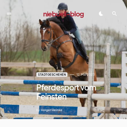
niebuell-blog
dadadada
12. Mai 2023
STADTGESCHEHEN
Pferdesport vom
Feinsten
by
Holger Heinke