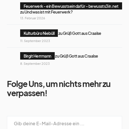
Feuerwerk - ein Bewusstsein dafür ~ bewussts3in.net
zu
Und was ist mit Feuerwerk?
13. Februar 2026
Kulturbüro Niebüll
zu
Grüß Gott aus Craalse
11. September 2023
Birgit Herrmann
zu
Grüß Gott aus Craalse
8. September 2023
Folge Uns, um nichts mehr zu
verpassen!