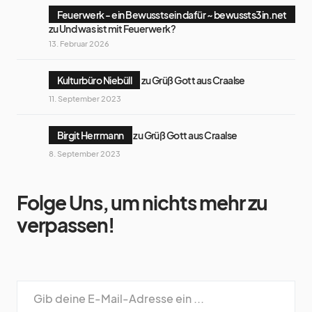
Feuerwerk - ein Bewusstsein dafür ~ bewussts3in.net
zu
Und was ist mit Feuerwerk?
13. Februar 2026
Kulturbüro Niebüll
zu
Grüß Gott aus Craalse
11. September 2023
Birgit Herrmann
zu
Grüß Gott aus Craalse
8. September 2023
Folge Uns, um nichts mehr zu
verpassen!