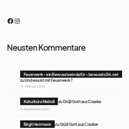
Neusten Kommentare
Feuerwerk - ein Bewusstsein dafür ~ bewussts3in.net
zu
Und was ist mit Feuerwerk?
13. Februar 2026
Kulturbüro Niebüll
zu
Grüß Gott aus Craalse
11. September 2023
Birgit Herrmann
zu
Grüß Gott aus Craalse