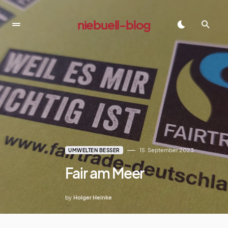
niebuell-blog
dadadada
15. September 2023
UMWELTEN BESSER
Fair am Meer
by
Holger Heinke