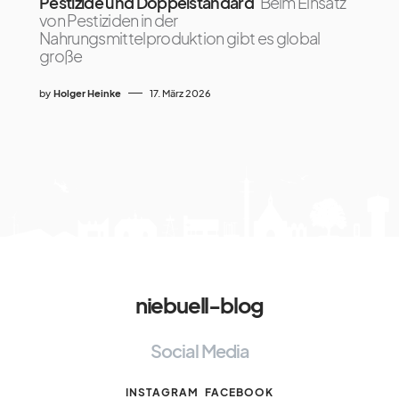
Pestizide und Doppelstandard
Beim Einsatz
von Pestiziden in der
Nahrungsmittelproduktion gibt es global
große
by
Holger Heinke
17. März 2026
niebuell-blog
Social Media
INSTAGRAM
FACEBOOK