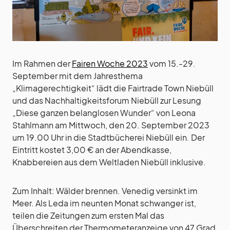
Im Rahmen der
Fairen Woche 2023
vom 15.-29.
September mit dem Jahresthema
„Klimagerechtigkeit“ lädt die Fairtrade Town Niebüll
und das Nachhaltigkeitsforum Niebüll zur Lesung
„Diese ganzen belanglosen Wunder“ von Leona
Stahlmann am Mittwoch, den 20. September 2023
um 19.00 Uhr in die Stadtbücherei Niebüll ein. Der
Eintritt kostet 3,00 € an der Abendkasse,
Knabbereien aus dem Weltladen Niebüll inklusive.
Zum Inhalt: Wälder brennen. Venedig versinkt im
Meer. Als Leda im neunten Monat schwanger ist,
teilen die Zeitungen zum ersten Mal das
Überschreiten der Thermometeranzeige von 47 Grad