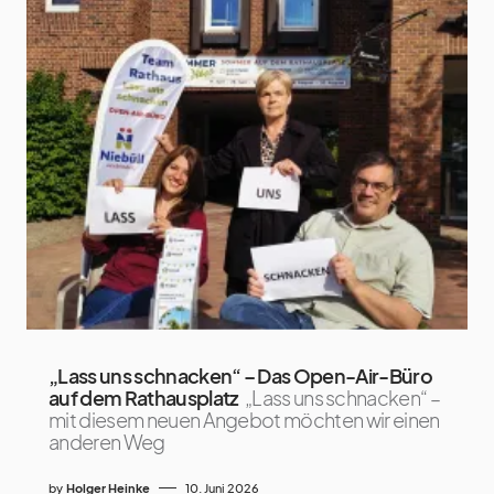
„Lass uns schnacken“ – Das Open-Air-Büro
auf dem Rathausplatz
„Lass uns schnacken“ –
mit diesem neuen Angebot möchten wir einen
anderen Weg
by
Holger Heinke
10. Juni 2026