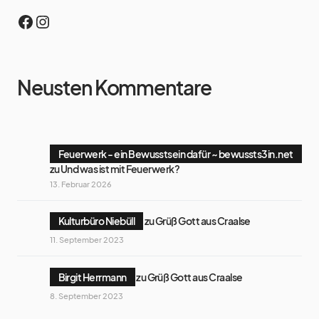
Neusten Kommentare
Feuerwerk - ein Bewusstsein dafür ~ bewussts3in.net
zu
Und was ist mit Feuerwerk?
13. Februar 2026
Kulturbüro Niebüll
zu
Grüß Gott aus Craalse
11. September 2023
Birgit Herrmann
zu
Grüß Gott aus Craalse
8. September 2023