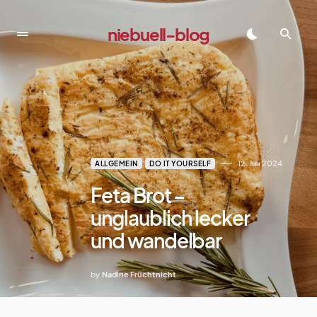
niebuell-blog
dadadada
12. Juli 2024
ALLGEMEIN
DO IT YOURSELF
Feta Brot –
unglaublich lecker
und wandelbar
by
Nadine Früchtnicht