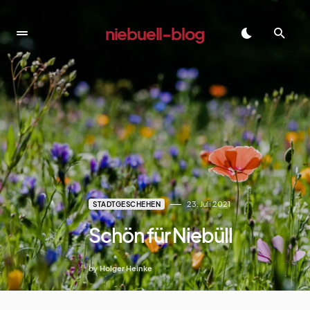
niebuell-blog
dadadada
23. Juli 2021
STADTGESCHEHEN
Schön für Niebüll
by
Holger Heinke