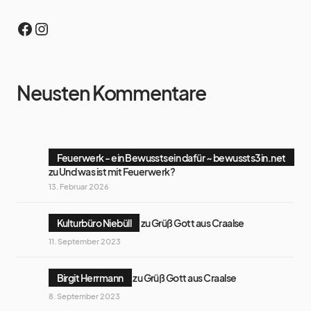
Neusten Kommentare
Feuerwerk - ein Bewusstsein dafür ~ bewussts3in.net
zu
Und was ist mit Feuerwerk?
13. Februar 2026
Kulturbüro Niebüll
zu
Grüß Gott aus Craalse
11. September 2023
Birgit Herrmann
zu
Grüß Gott aus Craalse
8. September 2023