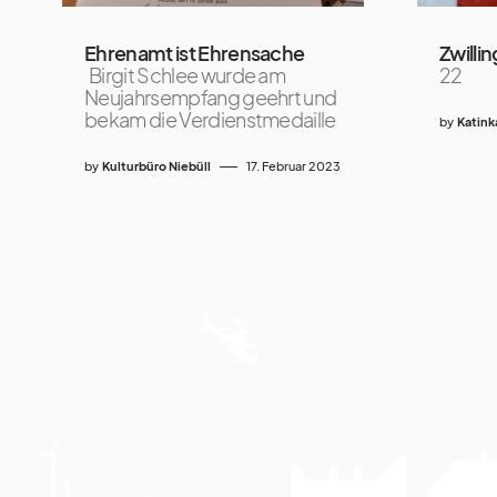
Ehrenamt ist Ehrensache
Zwilli
Birgit Schlee wurde am
22
Neujahrsempfang geehrt und
bekam die Verdienstmedaille
by
Katink
by
Kulturbüro Niebüll
17. Februar 2023