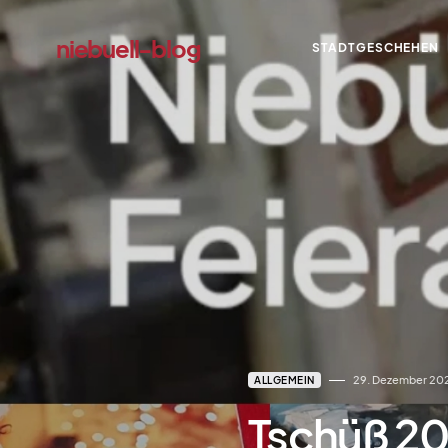
niebuell-blog
STADTGESCHEHEN
dadadada
29. Dezember 20
ALLGEMEIN
Tschüß 2