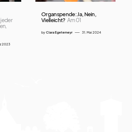
Organspende: Ja, Nein,
 jeder
Vielleicht?
Am 01
en,
by
Clara Egetemeyr
31. Mai 2024
rz 2023