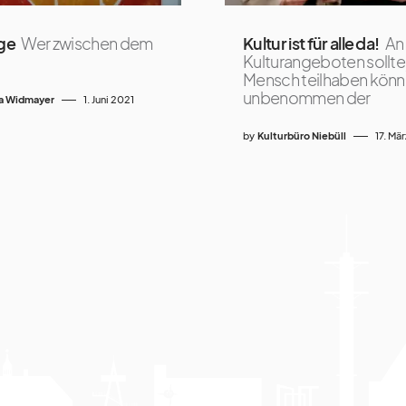
nge
Wer zwischen dem
Kultur ist für alle da!
An
Kulturangeboten sollte
Mensch teilhaben könn
unbenommen der
a Widmayer
1. Juni 2021
by
Kulturbüro Niebüll
17. Mä