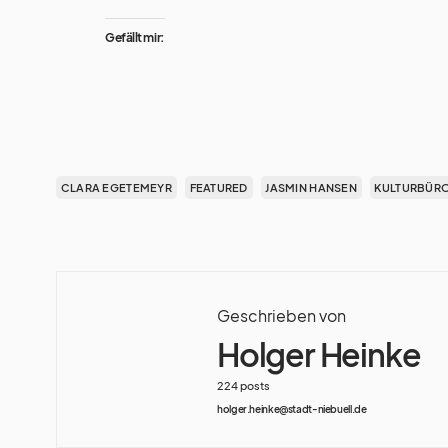
Gefällt mir:
CLARA EGETEMEYR
FEATURED
JASMIN HANSEN
KULTURBÜRO
Geschrieben von
Holger Heinke
224 posts
holger.heinke@stadt-niebuell.de