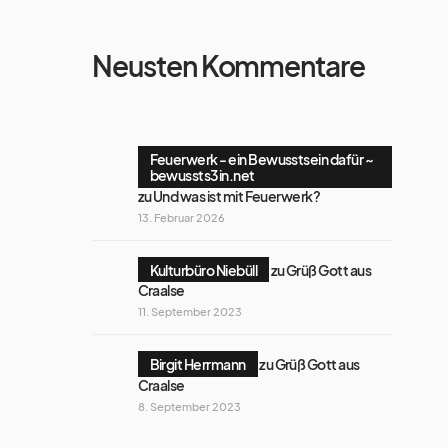
Neusten Kommentare
Feuerwerk - ein Bewusstsein dafür ~
bewussts3in.net
zu
Und was ist mit Feuerwerk?
13. Februar 2026
Kulturbüro Niebüll
zu
Grüß Gott aus
Craalse
11. September 2023
Birgit Herrmann
zu
Grüß Gott aus
Craalse
8. September 2023