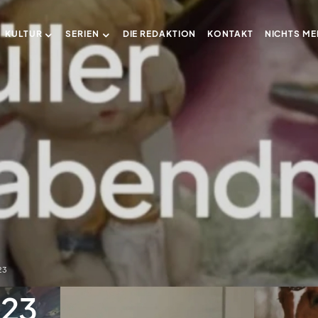
KULTUR
SERIEN
DIE REDAKTION
KONTAKT
NICHTS ME
23
023