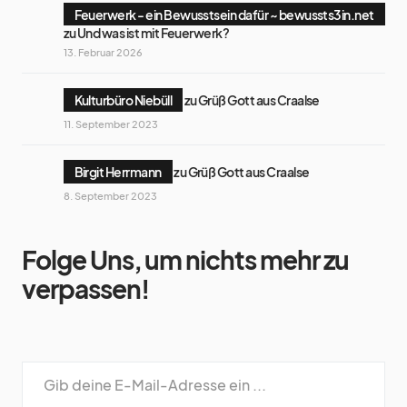
Feuerwerk - ein Bewusstsein dafür ~ bewussts3in.net
zu
Und was ist mit Feuerwerk?
13. Februar 2026
Kulturbüro Niebüll
zu
Grüß Gott aus Craalse
11. September 2023
Birgit Herrmann
zu
Grüß Gott aus Craalse
8. September 2023
Folge Uns, um nichts mehr zu
verpassen!