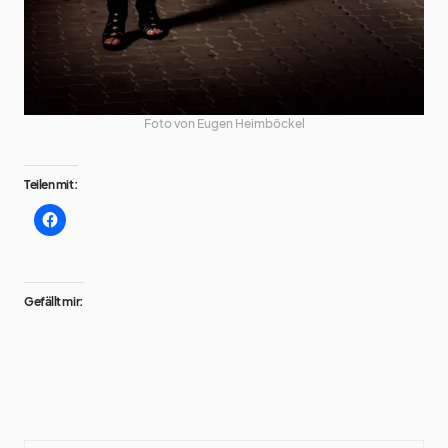
Foto von Eugen Heimböckel
Teilen mit:
Gefällt mir: