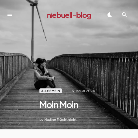
niebuell-blog
dadadada
5. Januar 2024
ALLGEMEIN
Moin Moin
by
Nadine Früchtnicht