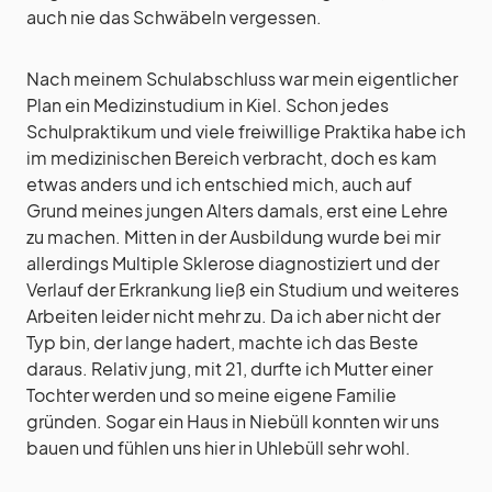
auch nie das Schwäbeln vergessen.
Nach meinem Schulabschluss war mein eigentlicher
Plan ein Medizinstudium in Kiel. Schon jedes
Schulpraktikum und viele freiwillige Praktika habe ich
im medizinischen Bereich verbracht, doch es kam
etwas anders und ich entschied mich, auch auf
Grund meines jungen Alters damals, erst eine Lehre
zu machen. Mitten in der Ausbildung wurde bei mir
allerdings Multiple Sklerose diagnostiziert und der
Verlauf der Erkrankung ließ ein Studium und weiteres
Arbeiten leider nicht mehr zu. Da ich aber nicht der
Typ bin, der lange hadert, machte ich das Beste
daraus. Relativ jung, mit 21, durfte ich Mutter einer
Tochter werden und so meine eigene Familie
gründen. Sogar ein Haus in Niebüll konnten wir uns
bauen und fühlen uns hier in Uhlebüll sehr wohl.