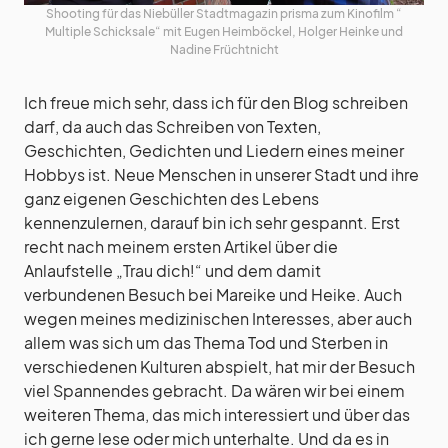
Shooting für das Niebüller Stadtmagazin prisma zum Kinofilm “
Multiple Schicksale“ mit Eugen Heimböckel, Holger Heinke und
Nadine Früchtnicht
Ich freue mich sehr, dass ich für den Blog schreiben
darf, da auch das Schreiben von Texten,
Geschichten, Gedichten und Liedern eines meiner
Hobbys ist. Neue Menschen in unserer Stadt und ihre
ganz eigenen Geschichten des Lebens
kennenzulernen, darauf bin ich sehr gespannt. Erst
recht nach meinem ersten Artikel über die
Anlaufstelle „Trau dich!“ und dem damit
verbundenen Besuch bei Mareike und Heike. Auch
wegen meines medizinischen Interesses, aber auch
allem was sich um das Thema Tod und Sterben in
verschiedenen Kulturen abspielt, hat mir der Besuch
viel Spannendes gebracht. Da wären wir bei einem
weiteren Thema, das mich interessiert und über das
ich gerne lese oder mich unterhalte. Und da es in