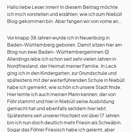
Hallo liebe Leser:innen! In diesem Beitrag möchte
ich mich vorstellen und erzählen, wie ich zum Niebüll
Blog gekommen bin. Aber fangen wir von vorne an…
Vor knapp 38 Jahren wurde ich in Neuenbürg in
Baden-Württemberg geboren. Damit sitzen hier am
Blog nun zwei Baden- Württembergerinnen 😉
Allerdings lebe ich schon seit sehr vielen Jahren in
Nordfriesland, der Heimat meiner Familie. In Leck
ging ich in den Kindergarten, zur Grundschule und
spätestens mit der weiterführenden Schule in Niebüll
habe ich gemerkt, wie schön ich unsere Stadt finde.
Hier lernte ich auch meinen Mann kennen, der von
Föhr stammt und hier in Niebüll seine Ausbildung
gemacht hat und ebenfalls seitdem hier lebt.
Spätestens seit unserer Hochzeit vor über 17 Jahren
bin ich nun doch deutlich mehr Friesin als Schwäbin.
Sogar das Föhrer Friesisch habe ich gelernt, aber