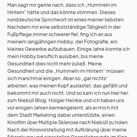
Man sagt mir gerne nach, dass ich „Hummeln im
Hintern“ hätte und das könnte stimmen. Dieses
norddeutsche Sprichwort ist eines meiner liebsten.
Nachdem mir eine selbstständige Tätigkeit in der
Fußpflege immer schwerer fiel, fing ich an aus
meinem langjährigen Hobby, der Fotografie, ein
kleines Gewerbe aufzubauen. Einige Jahre konnte ich
mein Hobby beruflich ausüben, bis meine
Gesundheit dies nicht mehr zuließ. Meine
Gesundheit und die „Hummeln im Hintern“ müssen
sich manchmal einigen. Aber so „gar nichts“
arbeiten, was meinen Kopf auslastet, das gefällt und
bekommt mir auch nicht. Und so kam ich nun hier her,
zum Niebüll Blog. Holger Heinke und ich haben uns
vor einigen Jahren kennengelernt, als er mich mit
dem Stadt Marketing dabei unterstützte, einen
Kinofilm über Multiple Sklerose nach Niebüll zu holen.
Nach der Kinovorstellung mit Aufklärung über meine
Erkrankung und einer tollen Gesprächsrunde im Kino