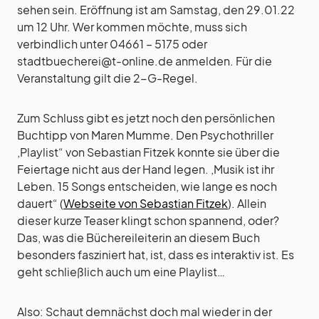
sehen sein. Eröffnung ist am Samstag, den 29.01.22
um 12 Uhr. Wer kommen möchte, muss sich
verbindlich unter 04661 – 5175 oder
stadtbuecherei@t-online.de anmelden. Für die
Veranstaltung gilt die 2-G-Regel.
Zum Schluss gibt es jetzt noch den persönlichen
Buchtipp von Maren Mumme. Den Psychothriller
‚Playlist“ von Sebastian Fitzek konnte sie über die
Feiertage nicht aus der Hand legen. ‚Musik ist ihr
Leben. 15 Songs entscheiden, wie lange es noch
dauert“ (
Webseite von Sebastian Fitzek
). Allein
dieser kurze Teaser klingt schon spannend, oder?
Das, was die Büchereileiterin an diesem Buch
besonders fasziniert hat, ist, dass es interaktiv ist. Es
geht schließlich auch um eine Playlist…
Also: Schaut demnächst doch mal wieder in der