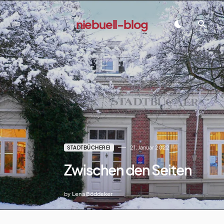
niebuell-blog
dadadada
21. Januar 2022
STADTBÜCHEREI
Zwischen den Seiten
by
Lena Böddeker