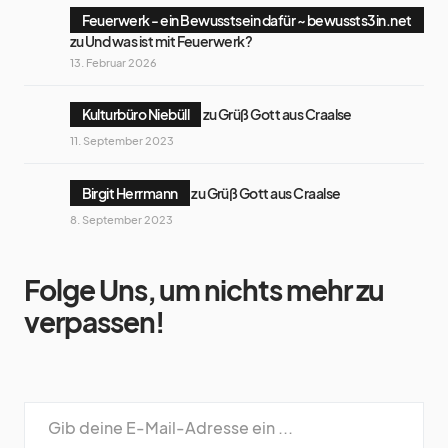
Feuerwerk - ein Bewusstsein dafür ~ bewussts3in.net
zu
Und was ist mit Feuerwerk?
13. Februar 2026
Kulturbüro Niebüll
zu
Grüß Gott aus Craalse
11. September 2023
Birgit Herrmann
zu
Grüß Gott aus Craalse
8. September 2023
Folge Uns, um nichts mehr zu
verpassen!