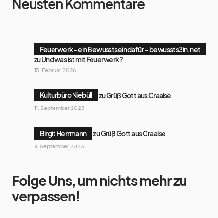
Neusten Kommentare
Feuerwerk - ein Bewusstsein dafür ~ bewussts3in.net
zu
Und was ist mit Feuerwerk?
13. Februar 2026
Kulturbüro Niebüll
zu
Grüß Gott aus Craalse
11. September 2023
Birgit Herrmann
zu
Grüß Gott aus Craalse
8. September 2023
Folge Uns, um nichts mehr zu
verpassen!