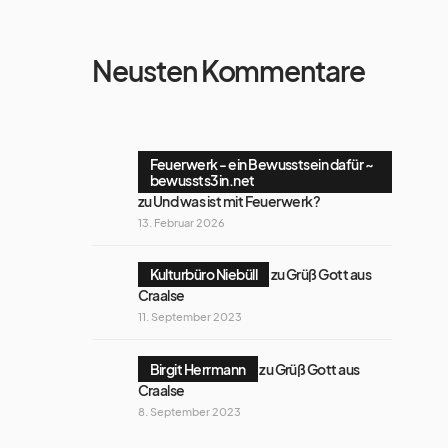
Neusten Kommentare
Feuerwerk - ein Bewusstsein dafür ~
bewussts3in.net
zu
Und was ist mit Feuerwerk?
13. Februar 2026
Kulturbüro Niebüll
zu
Grüß Gott aus
Craalse
11. September 2023
Birgit Herrmann
zu
Grüß Gott aus
Craalse
8. September 2023