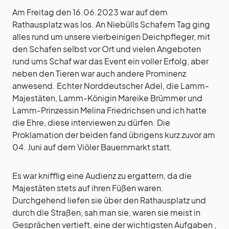
Am Freitag den 16.06.2023 war auf dem
Rathausplatz was los. An Niebülls Schafem Tag ging
alles rund um unsere vierbeinigen Deichpfleger, mit
den Schafen selbst vor Ort und vielen Angeboten
rund ums Schaf war das Event ein voller Erfolg, aber
neben den Tieren war auch andere Prominenz
anwesend. Echter Norddeutscher Adel, die Lamm-
Majestäten, Lamm-Königin Mareike Brümmer und
Lamm-Prinzessin Melina Friedrichsen und ich hatte
die Ehre, diese interviewen zu dürfen. Die
Proklamation der beiden fand übrigens kurz zuvor am
04. Juni auf dem Viöler Bauernmarkt statt.
Es war knifflig eine Audienz zu ergattern, da die
Majestäten stets auf ihren Füßen waren.
Durchgehend liefen sie über den Rathausplatz und
durch die Straßen, sah man sie, waren sie meist in
Gesprächen vertieft, eine der wichtigsten Aufgaben ,