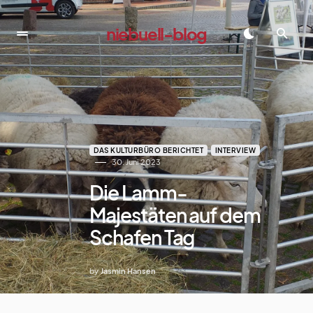
niebuell-blog
dadadada
DAS KULTURBÜRO BERICHTET
INTERVIEW
30. Juni 2023
Die Lamm-
Majestäten auf dem
Schafen Tag
by
Jasmin Hansen