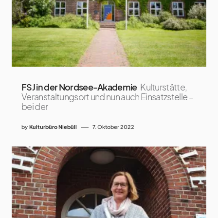
FSJ in der Nordsee-Akademie
Kulturstätte,
Veranstaltungsort und nun auch Einsatzstelle –
bei der
by
Kulturbüro Niebüll
7. Oktober 2022