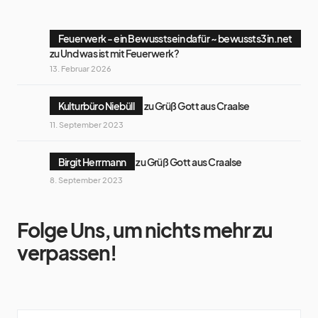
Feuerwerk - ein Bewusstsein dafür ~ bewussts3in.net
zu
Und was ist mit Feuerwerk?
13. Februar 2026
Kulturbüro Niebüll
zu
Grüß Gott aus Craalse
11. September 2023
Birgit Herrmann
zu
Grüß Gott aus Craalse
8. September 2023
Folge Uns, um nichts mehr zu
verpassen!