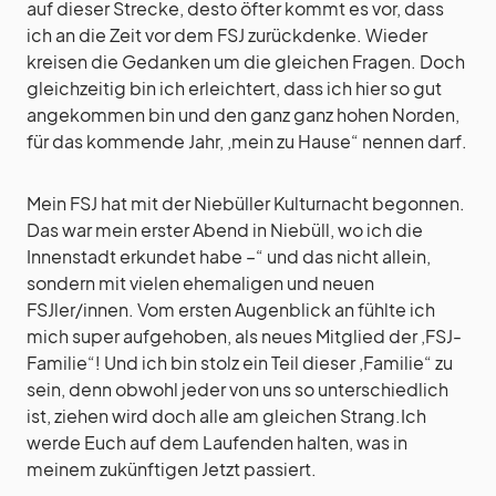
auf dieser Strecke, desto öfter kommt es vor, dass
ich an die Zeit vor dem FSJ zurückdenke. Wieder
kreisen die Gedanken um die gleichen Fragen. Doch
gleichzeitig bin ich erleichtert, dass ich hier so gut
angekommen bin und den ganz ganz hohen Norden,
für das kommende Jahr, ‚mein zu Hause“ nennen darf.
Mein FSJ hat mit der Niebüller Kulturnacht begonnen.
Das war mein erster Abend in Niebüll, wo ich die
Innenstadt erkundet habe –“ und das nicht allein,
sondern mit vielen ehemaligen und neuen
FSJler/innen. Vom ersten Augenblick an fühlte ich
mich super aufgehoben, als neues Mitglied der ‚FSJ-
Familie“! Und ich bin stolz ein Teil dieser ‚Familie“ zu
sein, denn obwohl jeder von uns so unterschiedlich
ist, ziehen wird doch alle am gleichen Strang.Ich
werde Euch auf dem Laufenden halten, was in
meinem zukünftigen Jetzt passiert.