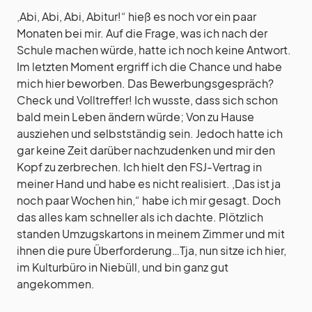
‚Abi, Abi, Abi, Abitur!“ hieß es noch vor ein paar
Monaten bei mir. Auf die Frage, was ich nach der
Schule machen würde, hatte ich noch keine Antwort.
Im letzten Moment ergriff ich die Chance und habe
mich hier beworben. Das Bewerbungsgespräch?
Check und Volltreffer! Ich wusste, dass sich schon
bald mein Leben ändern würde; Von zu Hause
ausziehen und selbstständig sein. Jedoch hatte ich
gar keine Zeit darüber nachzudenken und mir den
Kopf zu zerbrechen. Ich hielt den FSJ-Vertrag in
meiner Hand und habe es nicht realisiert. ‚Das ist ja
noch paar Wochen hin,“ habe ich mir gesagt. Doch
das alles kam schneller als ich dachte. Plötzlich
standen Umzugskartons in meinem Zimmer und mit
ihnen die pure Überforderung…Tja, nun sitze ich hier,
im Kulturbüro in Niebüll, und bin ganz gut
angekommen.