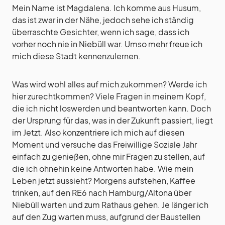
Mein Name ist Magdalena. Ich komme aus Husum,
das ist zwar in der Nähe, jedoch sehe ich ständig
überraschte Gesichter, wenn ich sage, dass ich
vorher noch nie in Niebüll war. Umso mehr freue ich
mich diese Stadt kennenzulernen.
Was wird wohl alles auf mich zukommen? Werde ich
hier zurechtkommen? Viele Fragen in meinem Kopf,
die ich nicht loswerden und beantworten kann. Doch
der Ursprung für das, was in der Zukunft passiert, liegt
im Jetzt. Also konzentriere ich mich auf diesen
Moment und versuche das Freiwillige Soziale Jahr
einfach zu genießen, ohne mir Fragen zu stellen, auf
die ich ohnehin keine Antworten habe. Wie mein
Leben jetzt aussieht? Morgens aufstehen, Kaffee
trinken, auf den RE6 nach Hamburg/Altona über
Niebüll warten und zum Rathaus gehen. Je länger ich
auf den Zug warten muss, aufgrund der Baustellen