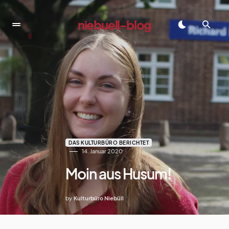
niebuell-blog
dadadada
DAS KULTURBÜRO BERICHTET
14. Januar 2020
Moin aus Husum!
by
Kulturbüro Niebüll