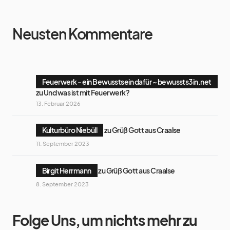
Neusten Kommentare
Feuerwerk - ein Bewusstsein dafür ~ bewussts3in.net
zu
Und was ist mit Feuerwerk?
13. Februar 2026
Kulturbüro Niebüll
zu
Grüß Gott aus Craalse
11. September 2023
Birgit Herrmann
zu
Grüß Gott aus Craalse
8. September 2023
Folge Uns, um nichts mehr zu