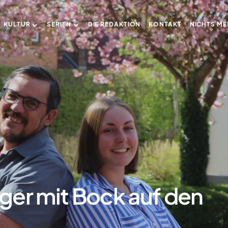
KULTUR
SERIEN
DIE REDAKTION
KONTAKT
NICHTS ME
er mit Bock auf den