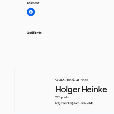
Teilen mit:
Gefällt mir:
Geschrieben von
Holger Heinke
225 posts
holger.heinke@stadt-niebuell.de