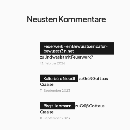
Neusten Kommentare
Feuerwerk - ein Bewusstsein dafür ~
bewussts3in.net
zu
Und was ist mit Feuerwerk?
13. Februar 2026
Kulturbüro Niebüll
zu
Grüß Gott aus
Craalse
11. September 2023
Birgit Herrmann
zu
Grüß Gott aus
Craalse
8. September 2023