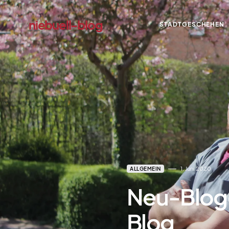
niebuell-blog
STADTGESCHEHEN
dadadada
1. Juni 2020
ALLGEMEIN
Neu-Blogg
Blog