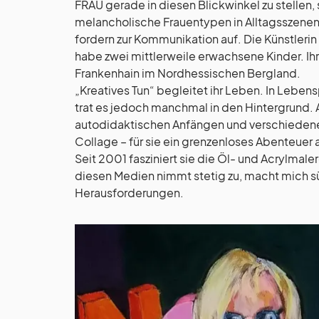
FRAU gerade in diesen Blickwinkel zu stellen, 
melancholische Frauentypen in Alltagsszenen z
fordern zur Kommunikation auf. Die Künstlerin 
habe zwei mittlerweile erwachsene Kinder. Ihr
Frankenhain im Nordhessischen Bergland.
„Kreatives Tun“ begleitet ihr Leben. In Leb
trat es jedoch manchmal in den Hintergrund. 
autodidaktischen Anfängen und verschiedene
Collage – für sie ein grenzenloses Abenteuer
Seit 2001 fasziniert sie die Öl- und Acrylmale
diesen Medien nimmt stetig zu, macht mich s
Herausforderungen.