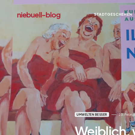
niebuell-blog
STADTGESCHEHEN
dadadada
23. Febru
UMWELTEN BESSER
Weiblich,