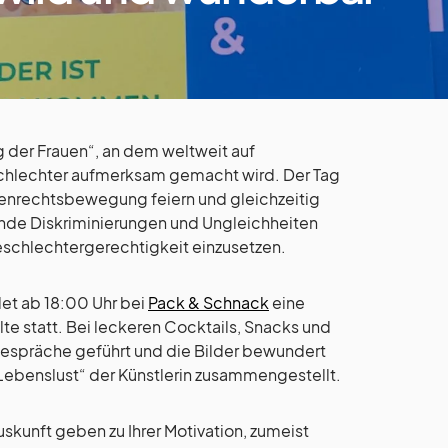
ag der Frauen“, an dem weltweit auf
schlechter aufmerksam gemacht wird. Der Tag
auenrechtsbewegung feiern und gleichzeitig
de Diskriminierungen und Ungleichheiten
 Geschlechtergerechtigkeit einzusetzen.
et ab 18:00 Uhr bei
Pack & Schnack
eine
olte statt. Bei leckeren Cocktails, Snacks und
espräche geführt und die Bilder bewundert
Lebenslust“ der Künstlerin zusammengestellt.
uskunft geben zu Ihrer Motivation, zumeist