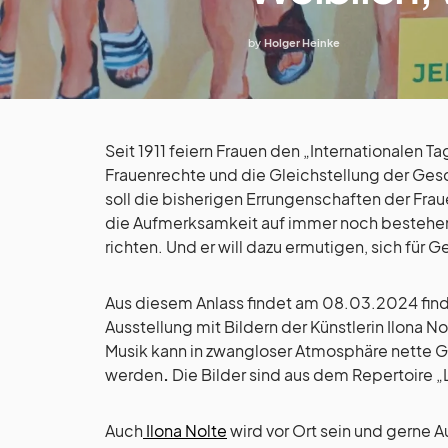
by
Holger Heinke
Seit 1911 feiern Frauen den „Internationalen T
Frauenrechte und die Gleichstellung der Ge
soll die bisherigen Errungenschaften der Fr
die Aufmerksamkeit auf immer noch bestehen
richten. Und er will dazu ermutigen, sich für
Aus diesem Anlass findet am 08.03.2024 find
Ausstellung mit Bildern der Künstlerin Ilona N
Musik kann in zwangloser Atmosphäre nette G
werden
.
Die Bilder sind aus dem Repertoire „
Auch
Ilona Nolte
wird vor Ort sein und gerne A