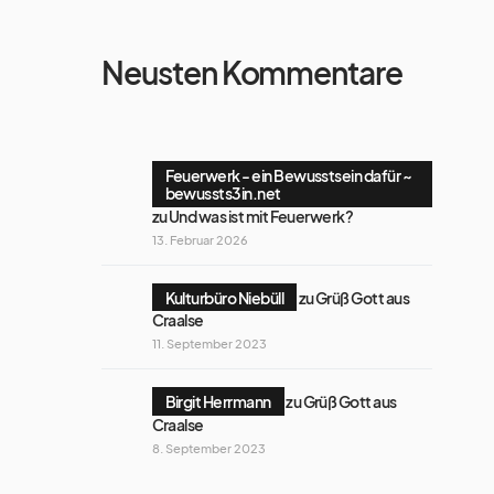
Neusten Kommentare
Feuerwerk - ein Bewusstsein dafür ~
bewussts3in.net
zu
Und was ist mit Feuerwerk?
13. Februar 2026
Kulturbüro Niebüll
zu
Grüß Gott aus
Craalse
11. September 2023
Birgit Herrmann
zu
Grüß Gott aus
Craalse
8. September 2023