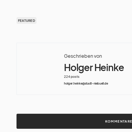
FEATURED
Geschrieben von
Holger Heinke
224 posts
holger.heinke@stadt-niebuell.de
KOMMENTARE 