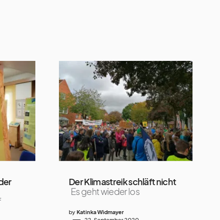
der
Der Klimastreik schläft nicht
Es geht wieder los
f
by
Katinka Widmayer
22. September 2020