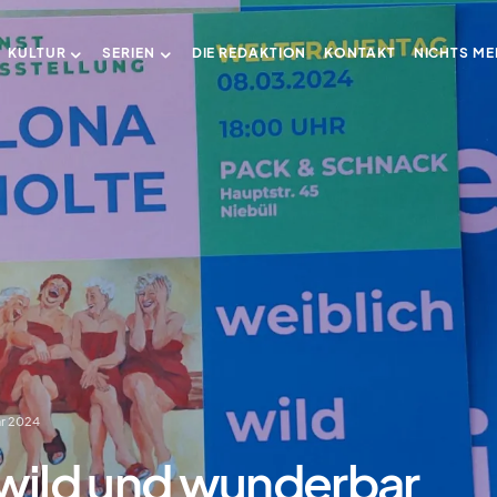
KULTUR
SERIEN
DIE REDAKTION
KONTAKT
NICHTS ME
ar 2024
 wild und wunderbar