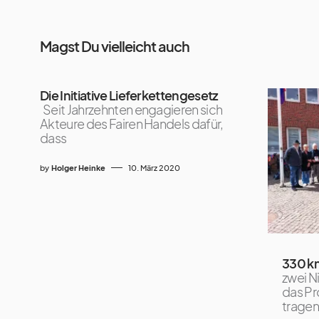
Magst Du vielleicht auch
Die Initiative Lieferkettengesetz
Seit Jahrzehnten engagieren sich
Akteure des Fairen Handels dafür,
dass
by
Holger Heinke
10. März 2020
330 k
zwei N
das Pr
tragen