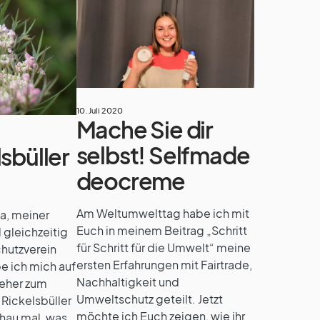
10. Juli 2020
Mache Sie dir
selbst! Selfmade
sbüller
deocreme
Am Weltumwelttag habe ich mit
a, meiner
Euch in meinem Beitrag „Schritt
 gleichzeitig
für Schritt für die Umwelt“ meine
chutzverein
ersten Erfahrungen mit Fairtrade,
e ich mich auf
Nachhaltigkeit und
eher zum
Umweltschutz geteilt. Jetzt
Rickelsbüller
möchte ich Euch zeigen, wie ihr
hau mal, was