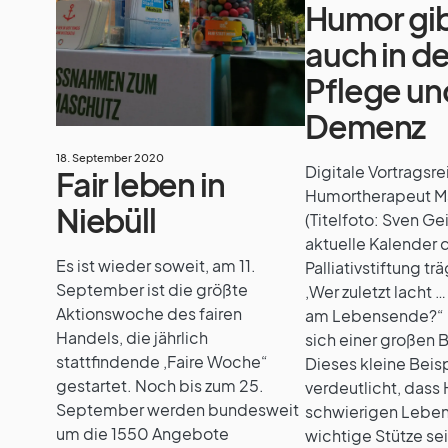
Humor gib
auch in de
Pflege un
Demenz
18. September 2020
Digitale Vortragsre
Fair leben in
Humortherapeut M
Niebüll
(Titelfoto: Sven Gei
aktuelle Kalender
Es ist wieder soweit, am 11.
Palliativstiftung trä
September ist die größte
‚Wer zuletzt lacht 
Aktionswoche des fairen
am Lebensende?“ u
Handels, die jährlich
sich einer großen B
stattfindende ‚Faire Woche“
Dieses kleine Beis
gestartet. Noch bis zum 25.
verdeutlicht, dass
September werden bundesweit
schwierigen Lebe
um die 1550 Angebote
wichtige Stütze se