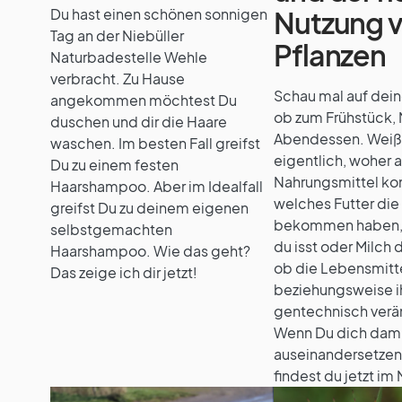
Du hast einen schönen sonnigen
Nutzung 
Tag an der Niebüller
Pflanzen
Naturbadestelle Wehle
verbracht. Zu Hause
Schau mal auf deine
angekommen möchtest Du
ob zum Frühstück, 
duschen und dir die Haare
Abendessen. Weiß
waschen. Im besten Fall greifst
eigentlich, woher a
Du zu einem festen
Nahrungsmittel k
Haarshampoo. Aber im Idealfall
welches Futter die 
greifst Du zu deinem eigenen
bekommen haben, 
selbstgemachten
du isst oder Milch 
Haarshampoo. Wie das geht?
ob die Lebensmitt
Das zeige ich dir jetzt!
beziehungsweise i
gentechnisch verä
Wenn Du dich dam
auseinandersetzen
findest du jetzt im