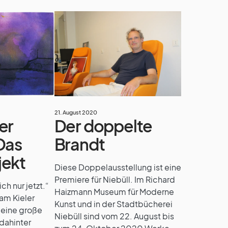
21. August 2020
Der doppelte
er
Brandt
Das
jekt
Diese Doppelausstellung ist eine
Premiere für Niebüll. Im Richard
ch nur jetzt.“
Haizmann Museum für Moderne
 am Kieler
Kunst und in der Stadtbücherei
 eine große
Niebüll sind vom 22. August bis
 dahinter