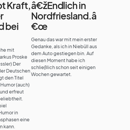
t Kraft,
â€žEndlich in
r
Nordfriesland.â
d bei
€œ
Genau das war mit mein erster
Gedanke, als ich in Niebüll aus
ihe mit
dem Auto gestiegen bin. Auf
arkus Proske
diesen Moment habe ich
ssler) Der
schließlich schon seit einigen
 der Deutschen
Wochen gewartet.
gt den Titel
… Humor (auch)
nd erfreut
eliebtheit.
piel
 Humor in
nsphasen eine
in kann.