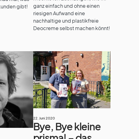
ganz einfach und ohne einen
rkunden gibt!
riesigen Aufwand eine
nachhaltige und plastikfreie
Deocreme selbst machen könnt!
22. Juni 2020
Bye, Bye kleine
prisma! – das