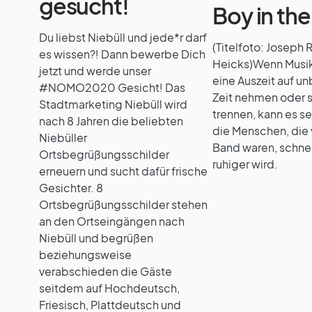
gesucht!
Boy in th
Du liebst Niebüll und jede*r darf
(Titelfoto: Joseph
es wissen?! Dann bewerbe Dich
Heicks)Wenn Musi
jetzt und werde unser
eine Auszeit auf 
#NOMO2020 Gesicht! Das
Zeit nehmen oder s
Stadtmarketing Niebüll wird
trennen, kann es se
nach 8 Jahren die beliebten
die Menschen, die 
Niebüller
Band waren, schne
Ortsbegrüßungsschilder
ruhiger wird.
erneuern und sucht dafür frische
Gesichter. 8
Ortsbegrüßungsschilder stehen
an den Ortseingängen nach
Niebüll und begrüßen
beziehungsweise
verabschieden die Gäste
seitdem auf Hochdeutsch,
Friesisch, Plattdeutsch und