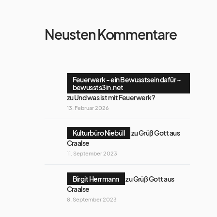
Neusten Kommentare
Feuerwerk - ein Bewusstsein dafür ~
bewussts3in.net
zu
Und was ist mit Feuerwerk?
13. Februar 2026
Kulturbüro Niebüll
zu
Grüß Gott aus
Craalse
11. September 2023
Birgit Herrmann
zu
Grüß Gott aus
Craalse
8. September 2023