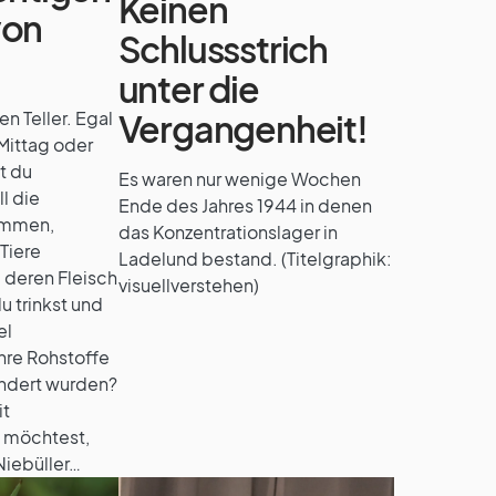
Keinen
von
Schlussstrich
unter die
n Teller. Egal
Vergangenheit!
Mittag oder
t du
Es waren nur wenige Wochen
ll die
Ende des Jahres 1944 in denen
ommen,
das Konzentrationslager in
Tiere
Ladelund bestand. (Titelgraphik:
deren Fleisch
visuellverstehen)
du trinkst und
el
hre Rohstoffe
ndert wurden?
it
 möchtest,
 Niebüller…