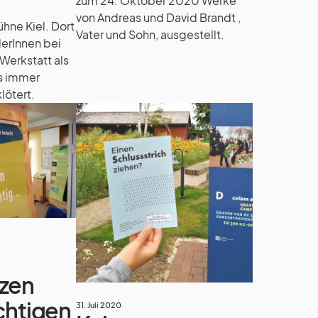
zum 24. Oktober 2020 Werke
von Andreas und David Brandt ,
hne Kiel. Dort
Vater und Sohn, ausgestellt.
lerInnen bei
-Werkstatt als
es immer
lötert.
nzen
ichtigen
31. Juli 2020