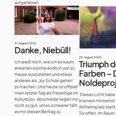
aufgefahren.
31. August 2020
Danke, Niebüll!
28. August 2020
Triumph d
Ich weiß noch, wie ich es kaum
erwarten konnte endlich von zu
Farben – 
Hause auszuziehen und etwas
Noldepro
anderes als „zur Schule gehen“
zu machen. Und heute ist offiziell
mein letzter Tag als Freiwillige im
‚Dieses Licht habe i
Kulturbüro. Abschiede liegen mir
In einem Hinterhof
nicht so gut, umso schwerer fällt
Wilhelmplatz steht
es mir diesen Beitrag zu
Tür offen. Im Raum