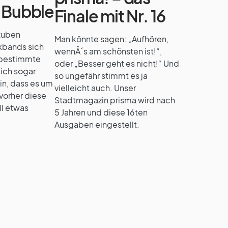
e Bubble
Finale mit Nr. 16
 Ruben
Man könnte sagen: „Aufhören,
kbands sich
wennÂ´s am schönsten ist!“,
unbestimmte
oder „Besser geht es nicht!“ Und
ich sogar
so ungefähr stimmt es ja
in, dass es um
vielleicht auch. Unser
vorher diese
Stadtmagazin prisma wird nach
ll etwas
5 Jahren und diese 16ten
Ausgaben eingestellt.