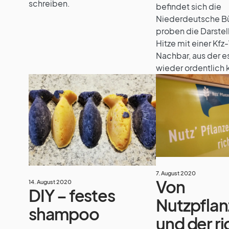
schreiben.
befindet sich die
Niederdeutsche Bü
proben die Darstel
Hitze mit einer Kfz
Nachbar, aus der 
wieder ordentlich k
7. August 2020
Von
14. August 2020
DIY – festes
Nutzpfla
shampoo
und der r