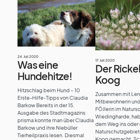
24. Juli 2020
17. Juli 2020
Was eine
Der Rickel
Hundehitze!
Koog
Hitzschlag beim Hund – 10
Zusammen mit Len
Erste-Hilfe-Tipps von Claudia
Mitbewohnerin und
Barkow Bereits in der 15.
FÖJlerin im Naturs
Ausgabe des Stadtmagazins
Wiedingharde, hab
prisma konnte man über Claudia
dem Weg ins oder 
Barkow und ihre Niebüller
Naturschutzgebiet 
Tierheilpraxis lesen. Diesmal
Koog gemacht. Sc